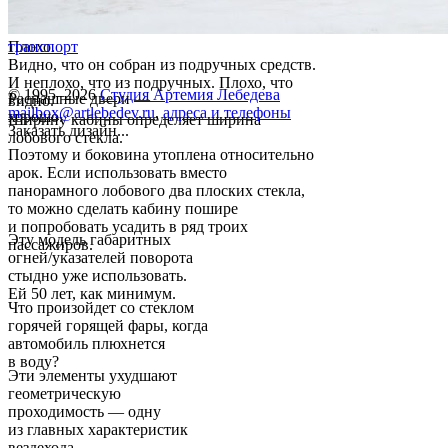
Плохо.
транспорт
Видно, что он собран из подручных средств.
И неплохо, что из подручных. Плохо, что
© 1995–2026
Студия Артемия Лебедева
Распашные двери —
видно.
mailbox@artlebedev.ru
,
адреса и телефоны
хорошо.
Ширину кабины определяет ширина
Заказать дизайн...
лобового стекла.
Поэтому и боковина утоплена относительно
арок. Если использовать вместо
панорамного лобового два плоских стекла,
то можно сделать кабину пошире
и попробовать усадить в ряд троих
Эту модель габаритных
пассажиров.
огней/указателей поворота
стыдно уже использовать.
Ей 50 лет, как минимум.
Что произойдет со стеклом
горячей горящей фары, когда
автомобиль плюхнется
в воду?
Эти элементы ухудшают
геометрическую
проходимость — одну
из главных характеристик
вездехода.