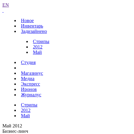
EN
Новое
Инвентарь
Задизайнено
Стрипы
2012
Май
Студия
Магазинус
Медиа
Экспресс
Иронов
Журналус
Стрипы
2012
Май
Май 2012
Бизнес-линч