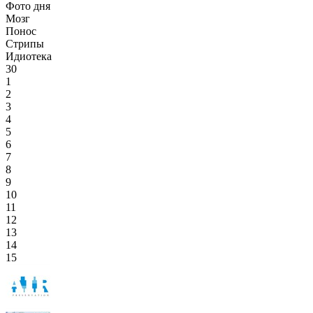
Фото дня
Мозг
Понос
Стрипы
Идиотека
30
1
2
3
4
5
6
7
8
9
10
11
12
13
14
15