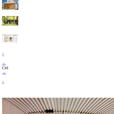
↑
←
Ctrl
→
↓