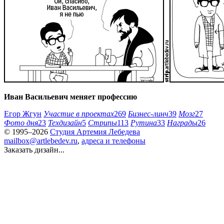
Иван Васильевич меняет профессию
Егор Жгун
Участие в проектах
269
Бизнес-линч
39
Мозг
27
Фото дня
23
Техдизайн
5
Стрипы
113
Рутина
33
Награды
26
© 1995–2026
Студия Артемия Лебедева
mailbox@artlebedev.ru
,
адреса и телефоны
Заказать дизайн...