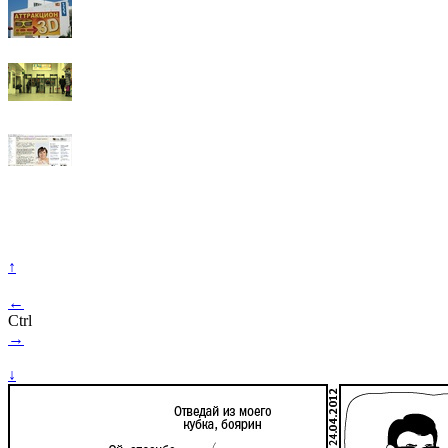
↑
←
Ctrl
→
↓