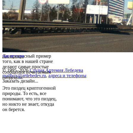
Да, прекрасный пример
навигация
того, как в нашей стране
делают самые простые
© 1995–2026
Студия Артемия Лебедева
сообщения нечитаемым
mailbox@artlebedev.ru
,
адреса и телефоны
пиздецом.
Заказать дизайн...
Это пиздец криптогенной
природы. То есть, все
понимают, что это пиздец,
но никто не знает, откуда
он берется.