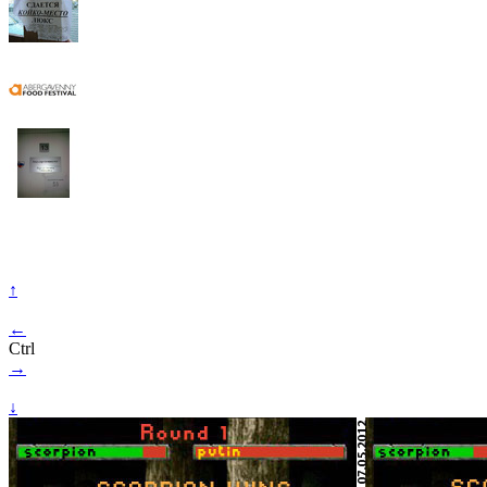
↑
←
Ctrl
→
↓