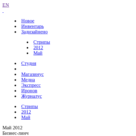
EN
Новое
Инвентарь
Задизайнено
Стрипы
2012
Май
Студия
Магазинус
Медиа
Экспресс
Иронов
Журналус
Стрипы
2012
Май
Май 2012
Бизнес-линч