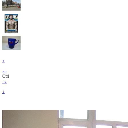
↑
←
Ctrl
→
↓