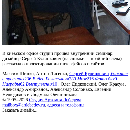
В киевском офисе студии прошел внутренний семинар:
дизайнер Сергей Кулинкович (на снимке — крайний слева)
рассказал о проектировании интерфейсов и сайтов.
Максим Шипко
,
Антон Лисенко
,
Сергей Кулинкович
Участие
в проектах
236
Видео
Бизнес-линч
289
Мозг
216
Фото дня
9
Награды
62
Выступления
10
,
Олег Дидковский
,
Олег Красун
,
Александр Амирханов
,
Александр Солонько
,
Евгений
Нелюдимов
и
Людмила Овчинникова
© 1995–2026
Студия Артемия Лебедева
mailbox@artlebedev.ru
,
адреса и телефоны
Заказать дизайн...