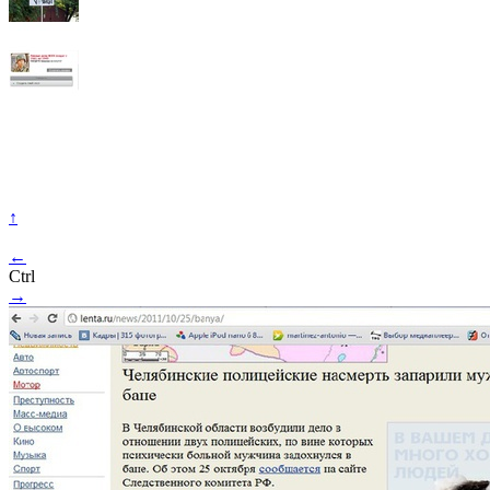
↑
←
Ctrl
→