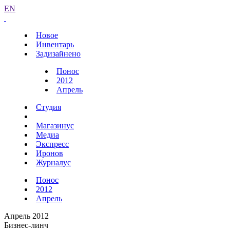
EN
Новое
Инвентарь
Задизайнено
Понос
2012
Апрель
Студия
Магазинус
Медиа
Экспресс
Иронов
Журналус
Понос
2012
Апрель
Апрель 2012
Бизнес-линч