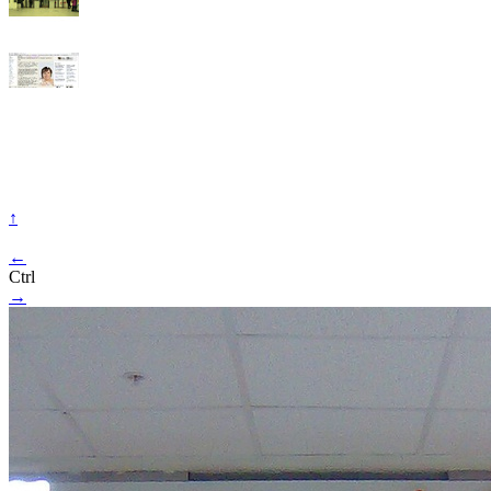
↑
←
Ctrl
→