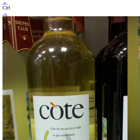
←
Ctrl
→