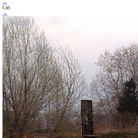
←
Ctrl
→