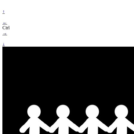
↑
←
Ctrl
→
↓