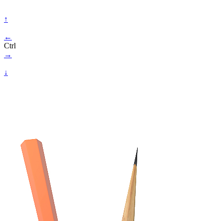
↑
←
Ctrl
→
↓