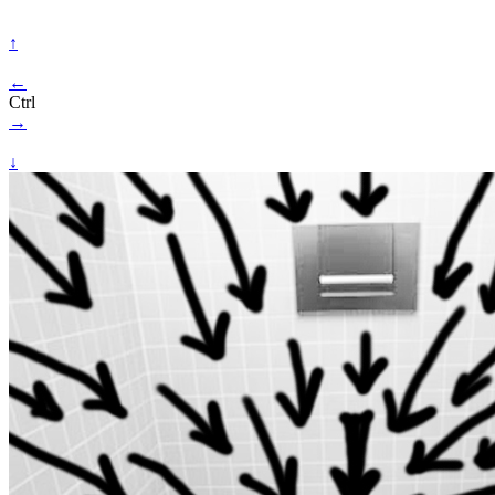
↑
←
Ctrl
→
↓