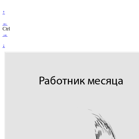
↑
←
Ctrl
→
↓