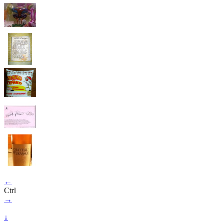
←
Ctrl
→
↓