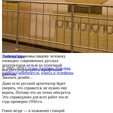
Любому здравомыслящему человеку
типографика
очевидно: современных русских
архитекторов нельзя на пушечный
© 1995–2026
Студия Артемия Лебедева
выстрел подпускать к шрифтовым
mailbox@artlebedev.ru
,
адреса и телефоны
работам.
Заказать дизайн...
Даже если русский архитектор будет
уверять, что справится, не нужно ему
верить. Потому что он точно обосрется.
Это справедливо для всех работ после
года примерно 1950-го.
Говно везде — в названиях станций