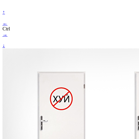
↑
←
Ctrl
→
↓