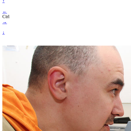
↑
←
Ctrl
→
↓