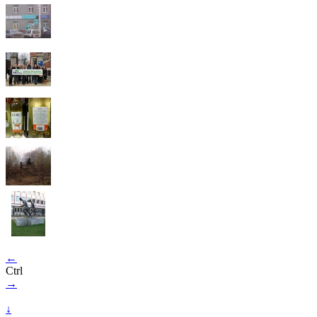
←
Ctrl
→
↓