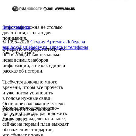
Эта схема сложна не столько
инфографика
для чтения, сколько для
понимания.
© 1995–2026
Студия Артемия Лебедева
mailbox@artlebedev.ru
,
адреса и телефоны
В первую очередь, потому что
Заказать дизайн...
она выглядит как несколько
независимых наборов
информации, а не как единый
рассказ об истории.
Требуется довольно много
времени, чтобы все прочесть
и уже потом установить
в голове нужные связи.
Основное содержание тяжело
Хронологическое «дерево»
уловить и из-за обилия
логично было бы расположить
визуального шума.
Даты стоит выделить сильнее,
снизу вверх.
сейчас на первый план выходят
обозначения стандартов,
что сбивает с толку.