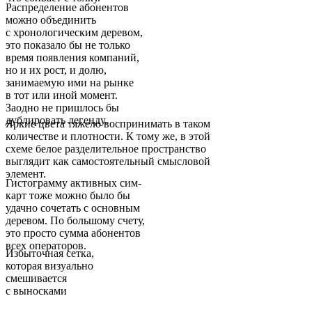
Распределение абонентов
можно объединить
с хронологическим деревом,
это показало бы не только
время появления компаний,
но и их рост, и долю,
занимаемую ими на рынке
в тот или иной момент.
Заодно не пришлось бы
дублировать легенду.
Яркие цвета тяжело воспринимать в таком
количестве и плотности. К тому же, в этой
схеме белое разделительное пространство
выглядит как самостоятельный смысловой
элемент.
Гистограмму активных сим-
карт тоже можно было бы
удачно сочетать с основным
деревом. По большому счету,
это просто сумма абонентов
всех операторов.
Избыточная сетка,
которая визуально
смешивается
с выносками