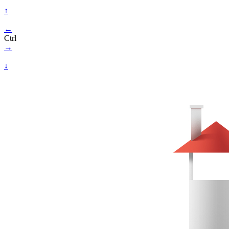
↑
←
Ctrl
→
↓