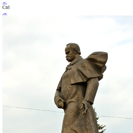
←
Ctrl
→