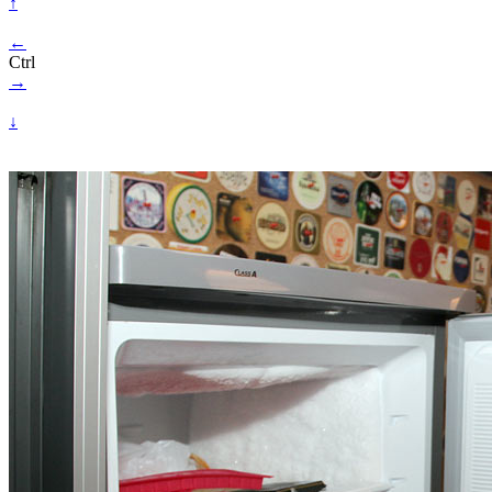
↑
←
Ctrl
→
↓