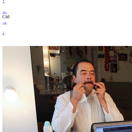
↑
←
Ctrl
→
↓