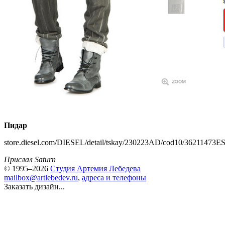
Пидар
store.diesel.com/DIESEL/detail/tskay/230223AD/cod10/36211473E
Прислал Saturn
© 1995–2026
Студия Артемия Лебедева
mailbox@artlebedev.ru
,
адреса и телефоны
Заказать дизайн...