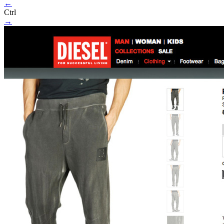
←
Ctrl
→