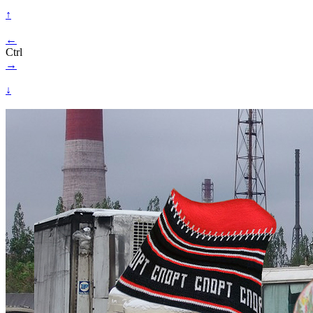
↑
←
Ctrl
→
↓