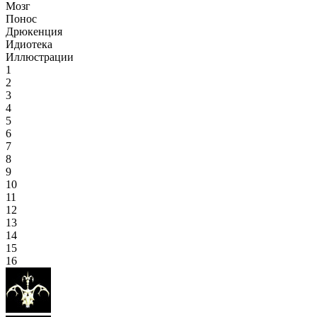
Мозг
Понос
Дрюкенция
Идиотека
Иллюстрации
1
2
3
4
5
6
7
8
9
10
11
12
13
14
15
16