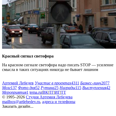
Красный сигнал светофора
На красном сигнале светофора надо писать STOP — усиление
смысла в таких ситуациях никогда не бывает лишним
Артемий Лебедев
Участие в проектах
4311
Бизнес-линч
2077
Мозг
137
Фото дня
52
Рутина
25
Награды
115
Выступления
42
Мероприятия
1
tema.ru
|
ВК
|
ТГ
|
ИГ
|
ТТ
© 1995–2026
Студия Артемия Лебедева
mailbox@artlebedev.ru
,
адреса и телефоны
Заказать дизайн...