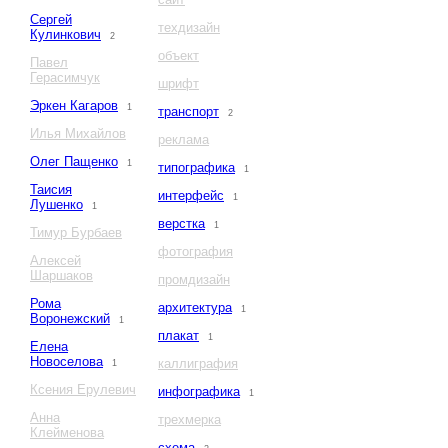
Сергей
техдизайн
Кулинкович
2
объект
Павел
Герасимчук
шрифт
Эркен Кагаров
1
транспорт
2
Илья Михайлов
реклама
Олег Пащенко
1
типографика
1
Таисия
интерфейс
1
Лушенко
1
верстка
1
Тимур Бурбаев
фотография
Алексей
Шаршаков
промдизайн
Рома
архитектура
1
Воронежский
1
плакат
1
Елена
Новоселова
каллиграфия
1
Ксения Ерулевич
инфографика
1
Анна
трехмерка
Клейменова
схема