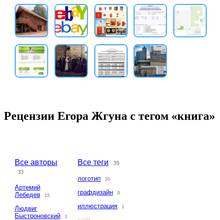
Рецензии Егора Жгуна с тегом «книга»
Все авторы
Все теги
39
33
логотип
20
Артемий
графдизайн
8
Лебедев
15
иллюстрация
1
Людвиг
Быстроновский
1
сайт