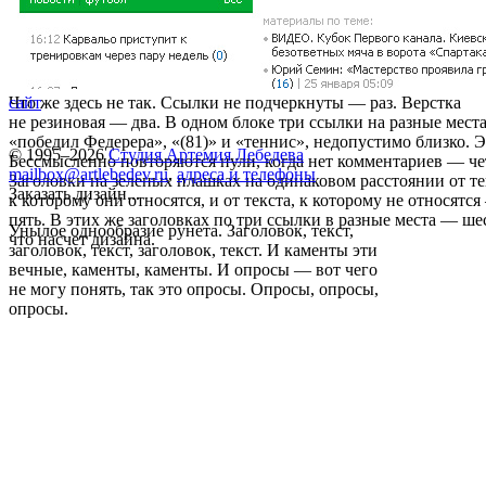
Что же здесь не так. Ссылки не подчеркнуты — раз. Верстка
сайт
не резиновая — два. В одном блоке три ссылки на разные места
«победил Федерера», «(81)» и «теннис», недопустимо близко. Э
© 1995–2026
Студия Артемия Лебедева
Бессмысленно повторяются нули, когда нет комментариев — че
mailbox@artlebedev.ru
,
адреса и телефоны
Заголовки на зеленых плашках на одинаковом расстоянии от те
Заказать дизайн...
к которому они относятся, и от текста, к которому не относятс
пять. В этих же заголовках по три ссылки в разные места — ше
Унылое однообразие рунета. Заголовок, текст,
что насчет дизайна.
заголовок, текст, заголовок, текст. И каменты эти
вечные, каменты, каменты. И опросы — вот чего
не могу понять, так это опросы. Опросы, опросы,
опросы.