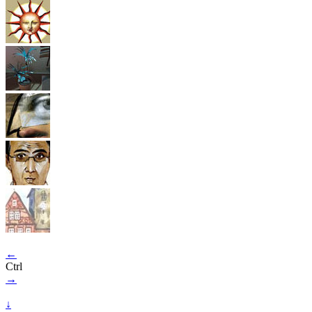
←
Ctrl
→
↓