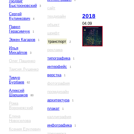
1
Людвиг
Быстроновский
3
сайт
Сергей
2018
техдизайн
Кулинкович
4
04.09
объект
Павел
Герасимчук
1
шрифт
Эркен Кагаров
1
транспорт
2
Илья
реклама
Михайлов
3
типографика
1
Олег Пащенко
интерфейс
1
Таисия Лушенко
верстка
1
Тимур
Бурбаев
62
фотография
Алексей
промдизайн
Шаршаков
80
архитектура
1
Рома
Воронежский
плакат
1
Елена
каллиграфия
Новоселова
инфографика
1
Ксения Ерулевич
трехмерка