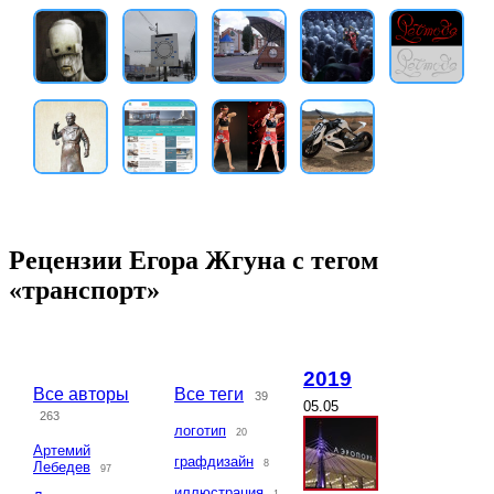
Рецензии Егора Жгуна с тегом
«транспорт»
2019
Все авторы
Все теги
39
05.05
263
логотип
20
Артемий
графдизайн
8
Лебедев
97
иллюстрация