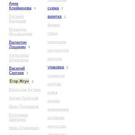
Анна
Клейменова
схема
5
2
Евгений
визитка
1
Казанцев
форма
Искандер
город
Мухамадеев
навигация
Валентин
Лощинин
4
скульптура
Александр
рисунок
Штефанец
упаковка
Василий
2
Сергеев
1
социалка
Егор Жгун
2
коллаж
Вячеслав Кутеев
книга
Артем Горбунов
иконки
Иван Тихомиров
композиция
Владимир
интерьер
Шрейдер
искусство
Иван Оленкевич
айдентика