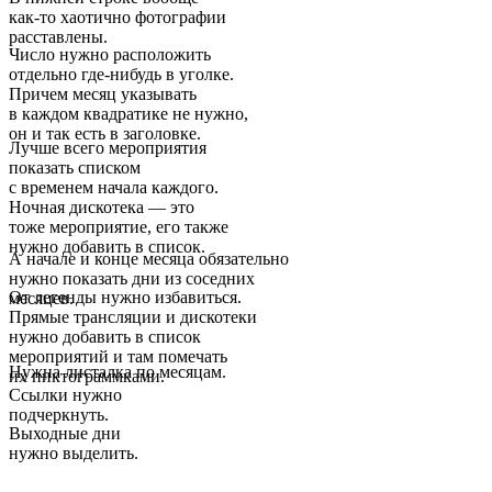
как-то хаотично фотографии
расставлены.
Число нужно расположить
отдельно где-нибудь в уголке.
Причем месяц указывать
в каждом квадратике не нужно,
он и так есть в заголовке.
Лучше всего мероприятия
показать списком
с временем начала каждого.
Ночная дискотека — это
тоже мероприятие, его также
нужно добавить в список.
А начале и конце месяца обязательно
нужно показать дни из соседних
От легенды нужно избавиться.
месяцев.
Прямые трансляции и дискотеки
нужно добавить в список
мероприятий и там помечать
Нужна листалка по месяцам.
их пиктограммками.
Ссылки нужно
подчеркнуть.
Выходные дни
нужно выделить.