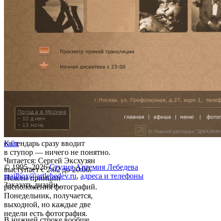
Календарь сразу вводит
сайт
в ступор — ничего не понятно.
Читается: Сергей Эксхузян
© 1995–2026
Студия Артемия Лебедева
выступает с 2:02 до 20:00.
mailbox@artlebedev.ru
,
адреса и телефоны
Неясен принцип
Заказать дизайн...
расположения фотографий.
Понедельник, получается,
выходной, но каждые две
недели есть фотография.
В нижней строке вообще