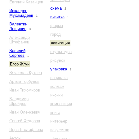
Евгений Казанцев
схема
2
Искандер
Мухамадеев
1
визитка
1
Валентин
форма
Лощинин
3
город
Александр
Штефанец
навигация
Василий
скульптура
Сергеев
1
рисунок
Егор Жгун
упаковка
2
Вячеслав Кутеев
социалка
Артем Горбунов
коллаж
Иван Тихомиров
иконки
Владимир
Шрейдер
композиция
Иван Оленкевич
книга
Сергей Федоров
интерьер
Вера Евстафьева
искусство
Антон
айдентика