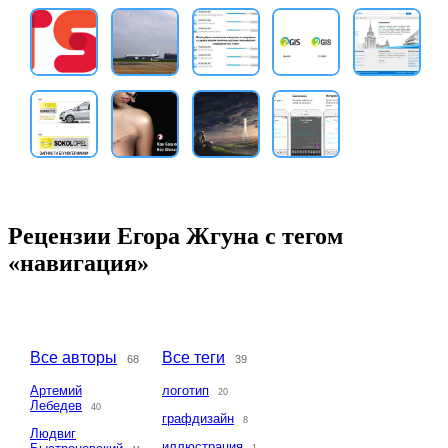
Рецензии Егора Жгуна с тегом
«навигация»
Все авторы
Все теги
68
39
Артемий
логотип
20
Лебедев
40
графдизайн
8
Людвиг
иллюстрация