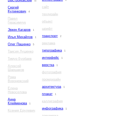
Быстроновский
1
11
сайт
Сергей
Кулинкович
4
техдизайн
Павел
объект
Герасимчук
шрифт
Эркен Кагаров
1
транспорт
Илья Михайлов
2
1
реклама
Олег Пащенко
5
типографика
Таисия Лушенко
1
интерфейс
Тимур Бурбаев
1
верстка
Алексей
1
Шаршаков
фотография
Рома
промдизайн
Воронежский
архитектура
1
Елена
Новоселова
плакат
1
Анна
каллиграфия
Клейменова
1
инфографика
1
Ксения Ерулевич
трехмерка