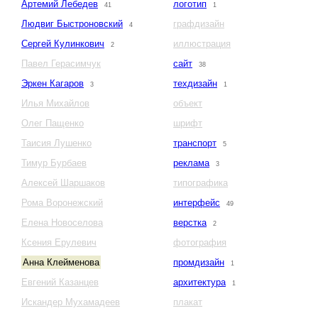
Артемий Лебедев
логотип
41
1
Людвиг Быстроновский
графдизайн
4
Сергей Кулинкович
иллюстрация
2
Павел Герасимчук
сайт
38
Эркен Кагаров
техдизайн
3
1
Илья Михайлов
объект
Олег Пащенко
шрифт
Таисия Лушенко
транспорт
5
Тимур Бурбаев
реклама
3
Алексей Шаршаков
типографика
Рома Воронежский
интерфейс
49
Елена Новоселова
верстка
2
Ксения Ерулевич
фотография
Анна Клейменова
промдизайн
1
Евгений Казанцев
архитектура
1
Искандер Мухамадеев
плакат