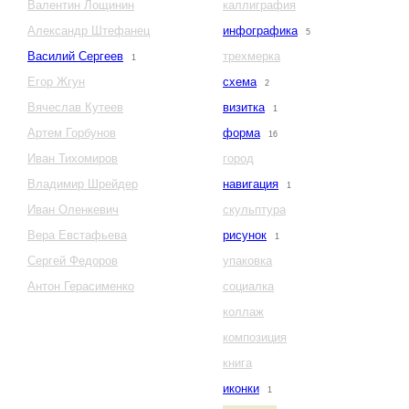
Валентин Лощинин
каллиграфия
Александр Штефанец
инфографика
5
Василий Сергеев
трехмерка
1
Егор Жгун
схема
2
Вячеслав Кутеев
визитка
1
Артем Горбунов
форма
16
Иван Тихомиров
город
Владимир Шрейдер
навигация
1
Иван Оленкевич
скульптура
Вера Евстафьева
рисунок
1
Сергей Федоров
упаковка
Антон Герасименко
социалка
коллаж
композиция
книга
иконки
1