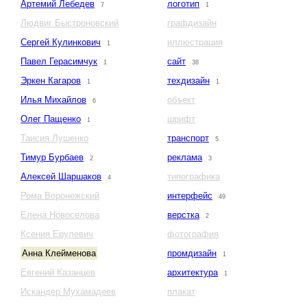
Артемий Лебедев
логотип
7
1
Людвиг Быстроновский
графдизайн
Сергей Кулинкович
иллюстрация
1
Павел Герасимчук
сайт
1
38
Эркен Кагаров
техдизайн
1
1
Илья Михайлов
объект
6
Олег Пащенко
шрифт
1
Таисия Лушенко
транспорт
5
Тимур Бурбаев
реклама
2
3
Алексей Шаршаков
типографика
4
Рома Воронежский
интерфейс
49
Елена Новоселова
верстка
2
Ксения Ерулевич
фотография
Анна Клейменова
промдизайн
1
Евгений Казанцев
архитектура
1
Искандер Мухамадеев
плакат