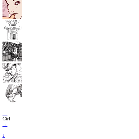
←
Ctrl
→
↓