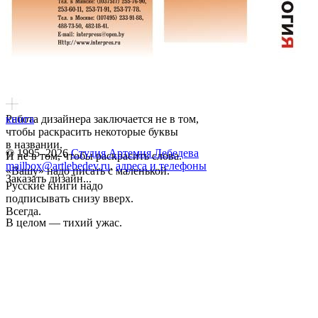
Работа дизайнера заключается не в том,
книга
чтобы раскрасить некоторые буквы
в названии.
© 1995–2026
Студия Артемия Лебедева
И не в том, чтобы раскрасить слова.
mailbox@artlebedev.ru
,
адреса и телефоны
«Вашу» надо писать с маленькой.
Заказать дизайн...
Русские книги надо
подписывать снизу вверх.
Всегда.
В целом — тихий ужас.