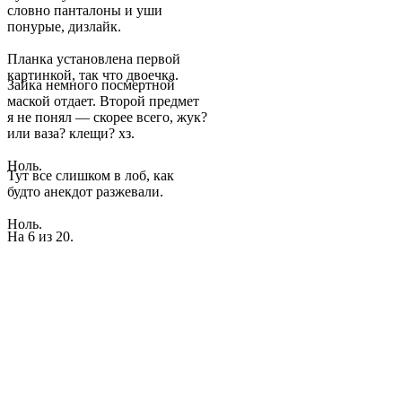
словно панталоны и уши
понурые, дизлайк.
Планка установлена первой
картинкой, так что двоечка.
Зайка немного посмертной
маской отдает. Второй предмет
я не понял — скорее всего, жук?
или ваза? клещи? хз.
Ноль.
Тут все слишком в лоб, как
будто анекдот разжевали.
Ноль.
На 6 из 20.