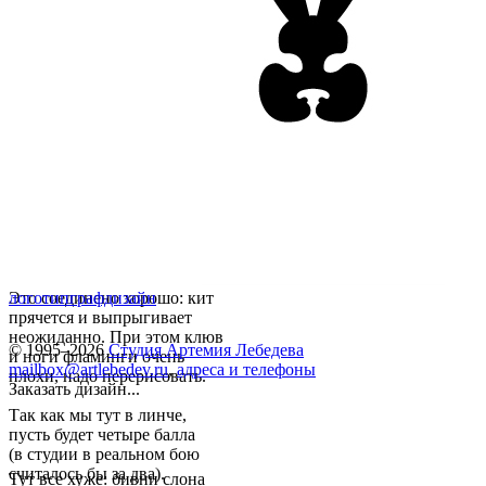
Это соединено хорошо: кит
логотип
графдизайн
прячется и выпрыгивает
неожиданно. При этом клюв
© 1995–2026
Студия Артемия Лебедева
и ноги фламинги очень
mailbox@artlebedev.ru
,
адреса и телефоны
плохи, надо перерисовать.
Заказать дизайн...
Так как мы тут в линче,
пусть будет четыре балла
(в студии в реальном бою
считалось бы за два).
Тут все хуже: бивни слона