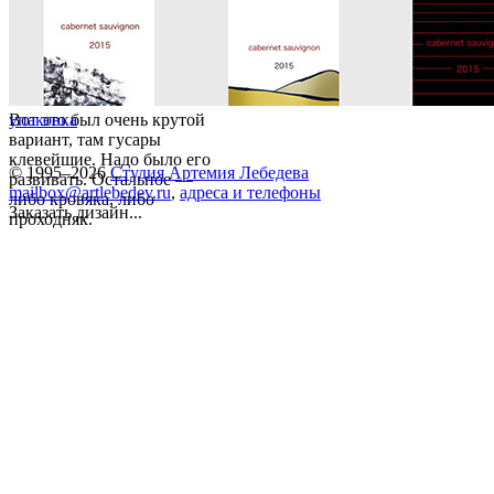
Вот это был очень крутой
упаковка
вариант, там гусары
клевейшие. Надо было его
© 1995–2026
Студия Артемия Лебедева
развивать. Остальное —
mailbox@artlebedev.ru
,
адреса и телефоны
либо кровяка, либо
Заказать дизайн...
проходняк.