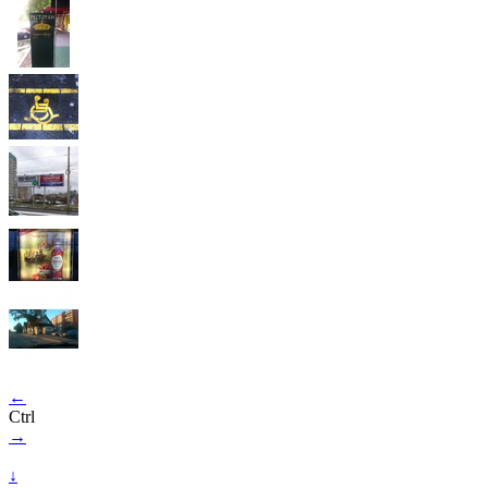
←
Ctrl
→
↓