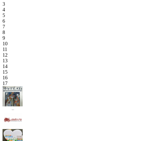
3
4
5
6
7
8
9
10
11
12
13
14
15
16
17