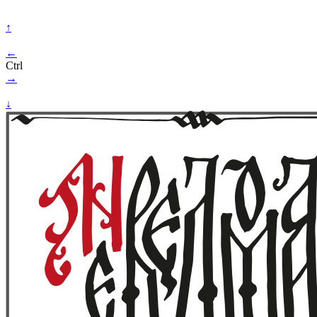
↑
←
Ctrl
→
↓