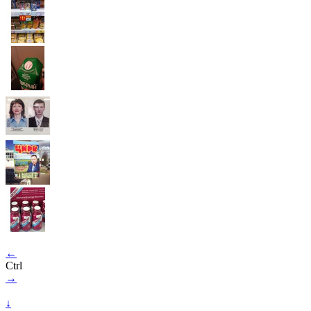
←
Ctrl
→
↓