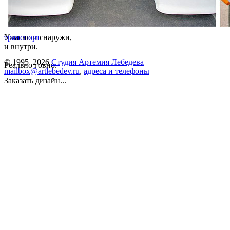
Ужасно и снаружи,
транспорт
и внутри.
© 1995–2026
Студия Артемия Лебедева
Реально говно.
mailbox@artlebedev.ru
,
адреса и телефоны
Заказать дизайн...