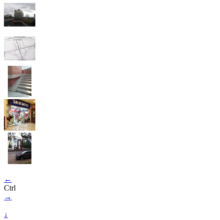
←
Ctrl
→
↓