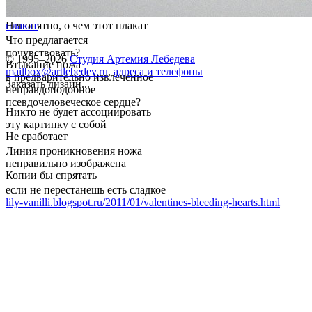
Непонятно, о чем этот плакат
плакат
Что предлагается
почувствовать?
© 1995–2026
Студия Артемия Лебедева
Втыкание ножа
mailbox@artlebedev.ru
,
адреса и телефоны
в предварительно извлеченное
Заказать дизайн...
неправдоподобное
псевдочеловеческое сердце?
Никто не будет ассоциировать
эту картинку с собой
Не сработает
Линия проникновения ножа
неправильно изображена
Копии бы спрятать
если не перестанешь есть сладкое
lily-vanilli.blogspot.ru/2011/01/valentines-bleeding-hearts.html