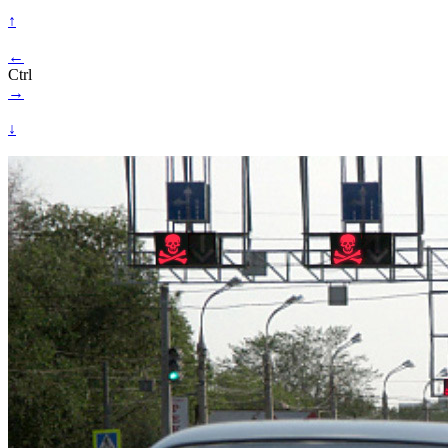
↑
←
Ctrl
→
↓