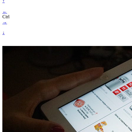
↑
←
Ctrl
→
↓