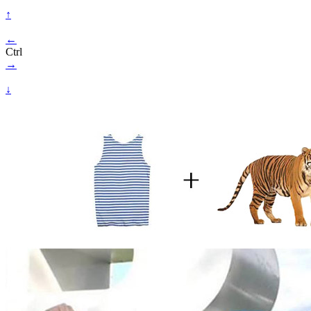
↑
←
Ctrl
→
↓