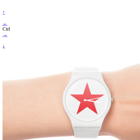
↑
←
Ctrl
→
↓