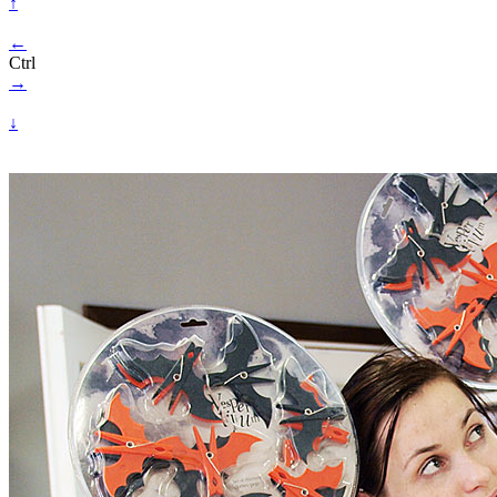
↑
←
Ctrl
→
↓