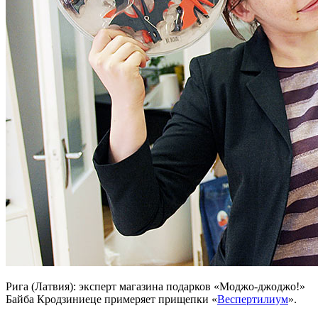
Рига (Латвия): эксперт магазина подарков «Моджо-джоджо!»
Байба Кродзиниеце примеряет прищепки «
Веспертилиум
».