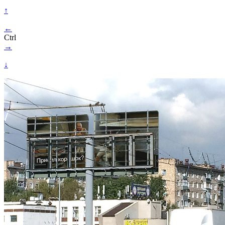
↑
←
Ctrl
→
↓