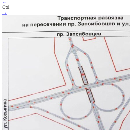
←
Ctrl
→