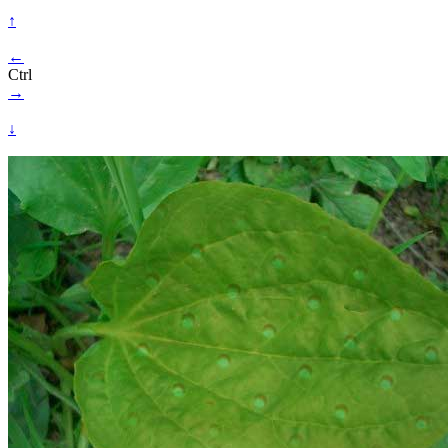
↑
←
Ctrl
→
↓